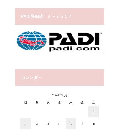
PADI登録店｜ｓ－７５０７
カレンダー
2026年8月
日
月
火
水
木
金
土
1
2
3
4
5
6
7
8