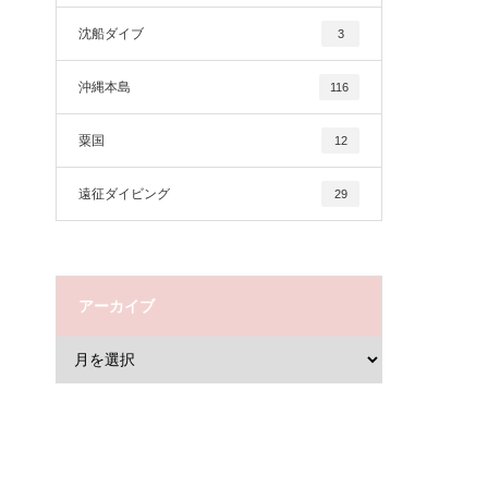
沈船ダイブ
3
沖縄本島
116
粟国
12
遠征ダイビング
29
アーカイブ