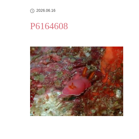
2026.06.16
P6164608