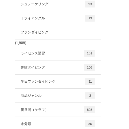
シュノーケリング
93
トライアングル
13
ファンダイビング
(1,909)
ライセンス講習
151
体験ダイビング
106
半日ファンダイビング
31
商品ジャンル
2
慶良間（ケラマ）
898
未分類
86