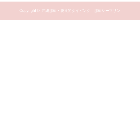
Copyright ©
沖縄那覇・慶良間ダイビング 那覇シーマリン