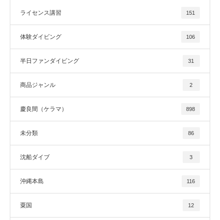
ライセンス講習
151
体験ダイビング
106
半日ファンダイビング
31
商品ジャンル
2
慶良間（ケラマ）
898
未分類
86
沈船ダイブ
3
沖縄本島
116
粟国
12