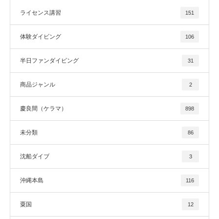
ライセンス講習
151
体験ダイビング
106
半日ファンダイビング
31
商品ジャンル
2
慶良間（ケラマ）
898
未分類
86
沈船ダイブ
3
沖縄本島
116
粟国
12