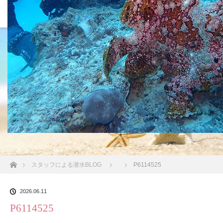
沖縄の海 BLOG
ホーム
スタッフによる潜水BLOG
P6114525
2026.06.11
P6114525