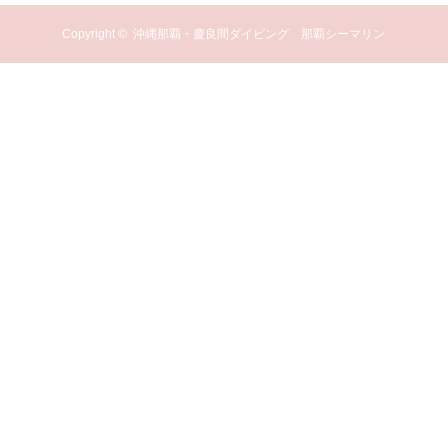
Copyright ©
沖縄那覇・慶良間ダイビング 那覇シーマリン