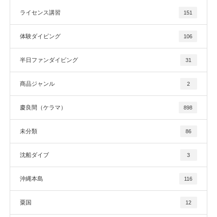
ライセンス講習
151
体験ダイビング
106
半日ファンダイビング
31
商品ジャンル
2
慶良間（ケラマ）
898
未分類
86
沈船ダイブ
3
沖縄本島
116
粟国
12