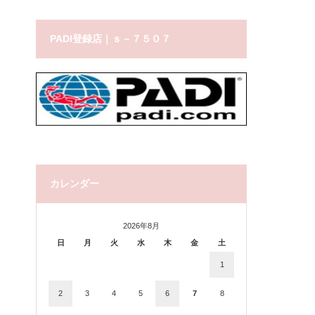
PADI登録店｜ｓ－７５０７
カレンダー
2026年8月
日
月
火
水
木
金
土
1
2
3
4
5
6
7
8