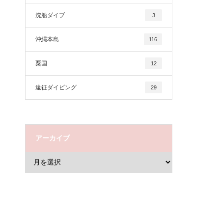
沈船ダイブ
3
沖縄本島
116
粟国
12
遠征ダイビング
29
アーカイブ