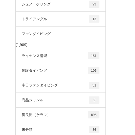
シュノーケリング
93
トライアングル
13
ファンダイビング
(1,909)
ライセンス講習
151
体験ダイビング
106
半日ファンダイビング
31
商品ジャンル
2
慶良間（ケラマ）
898
未分類
86