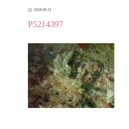
2026.05.21
P5214397