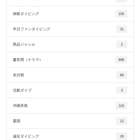
体験ダイビング
106
半日ファンダイビング
31
商品ジャンル
2
慶良間（ケラマ）
898
未分類
86
沈船ダイブ
3
沖縄本島
116
粟国
12
遠征ダイビング
29