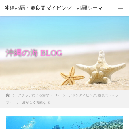
沖縄那覇・慶良間ダイビング 那覇シーマ
リン
沖縄の海 BLOG
ホーム
スタッフによる潜水BLOG
ファンダイビング
,
慶良間（ケラ
マ）
波がなく素敵な海