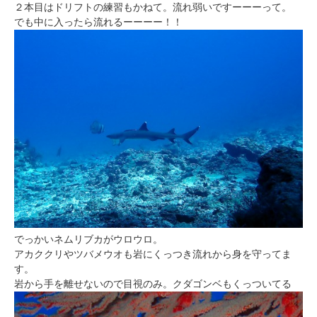
２本目はドリフトの練習もかねて。流れ弱いですーーーって。
でも中に入ったら流れるーーーー！！
でっかいネムリブカがウロウロ。
アカククリやツバメウオも岩にくっつき流れから身を守ってま
す。
岩から手を離せないので目視のみ。クダゴンベもくっついてる