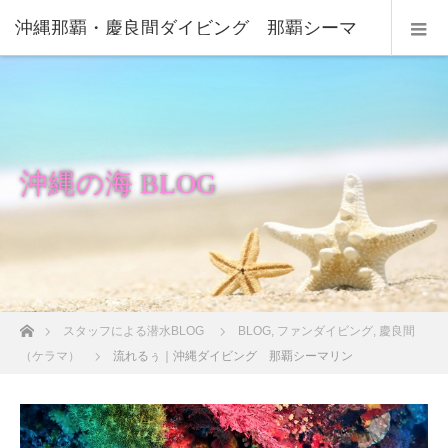
沖縄那覇・慶良間ダイビング 那覇シーマ
リン
沖縄の海 BLOG
ホーム
スタッフによる潜水BLOG
BLOG
,
ファンダイビング
,
慶良間
（ケラマ）
流れるぅ｜沖縄ダイビング 那覇シーマリン