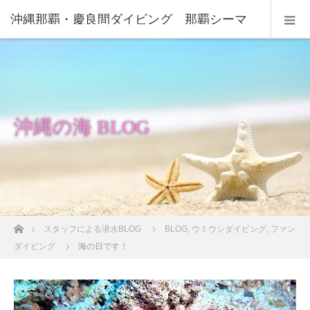
沖縄那覇・慶良間ダイビング 那覇シーマ
リン
沖縄の海 BLOG
ホーム
スタッフによる潜水BLOG
BLOG
,
ウミウシダイビング
,
ファン
ダイビング
海の日です！