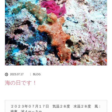
2023.07.17
BLOG
海の日です！
２０２３年０７月１７日 気温２８度 水温２８度 風：
南東 波４ｍ～５ｍ