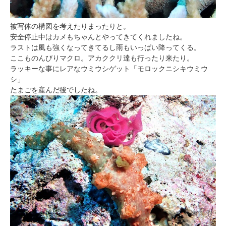
被写体の構図を考えたりまったりと。
安全停止中はカメもちゃんとやってきてくれましたね。
ラストは風も強くなってきてるし雨もいっぱい降ってくる。
ここものんびりマクロ。アカククリ達も行ったり来たり。
ラッキーな事にレアなウミウシゲット「モロックニシキウミウ
シ」
たまごを産んだ後でしたね。