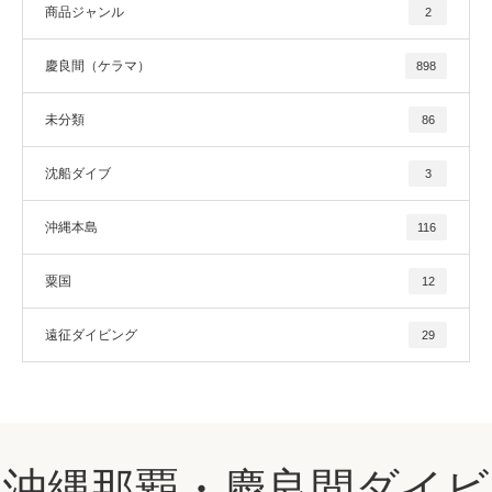
商品ジャンル
2
慶良間（ケラマ）
898
未分類
86
沈船ダイブ
3
沖縄本島
116
粟国
12
遠征ダイビング
29
沖縄那覇・慶良間ダイビ