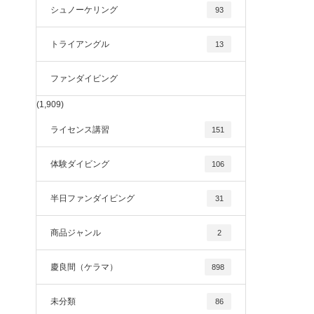
シュノーケリング
93
トライアングル
13
ファンダイビング
(1,909)
ライセンス講習
151
体験ダイビング
106
半日ファンダイビング
31
商品ジャンル
2
慶良間（ケラマ）
898
未分類
86