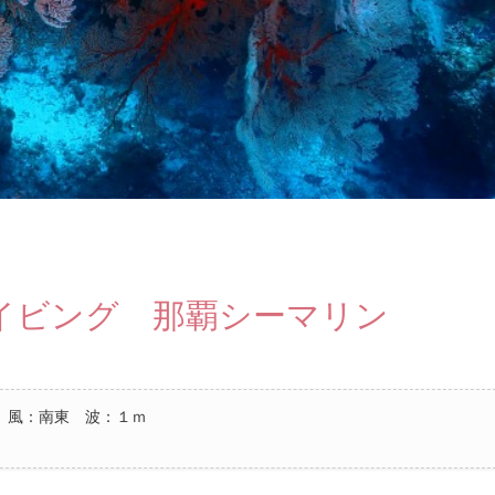
イビング 那覇シーマリン
 風：南東 波：１ｍ