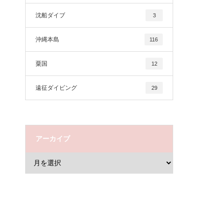
沈船ダイブ
3
沖縄本島
116
粟国
12
遠征ダイビング
29
アーカイブ