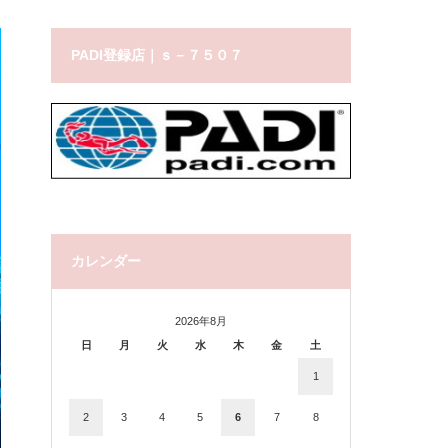
PADI登録店｜ｓ－７５０７
カレンダー
2026年8月
日
月
火
水
木
金
土
1
2
3
4
5
6
7
8