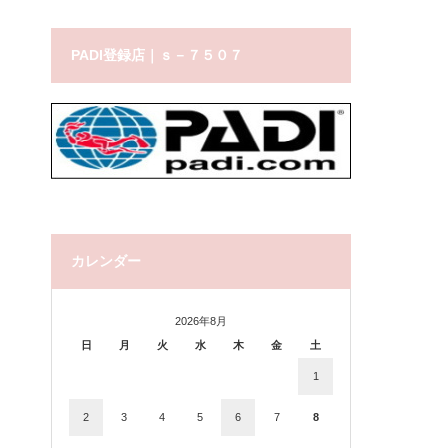
PADI登録店｜ｓ－７５０７
カレンダー
2026年8月
日
月
火
水
木
金
土
1
2
3
4
5
6
7
8