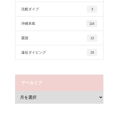
沈船ダイブ
3
沖縄本島
116
粟国
12
遠征ダイビング
29
アーカイブ