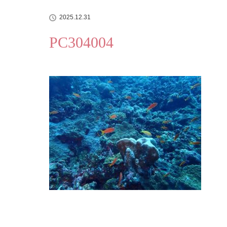
2025.12.31
PC304004