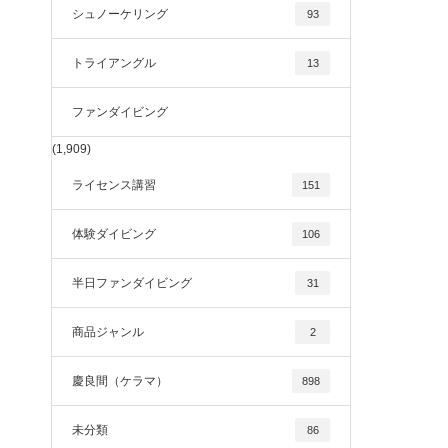
シュノーケリング
93
トライアングル
13
ファンダイビング
(1,909)
ライセンス講習
151
体験ダイビング
106
半日ファンダイビング
31
商品ジャンル
2
慶良間（ケラマ）
898
未分類
86