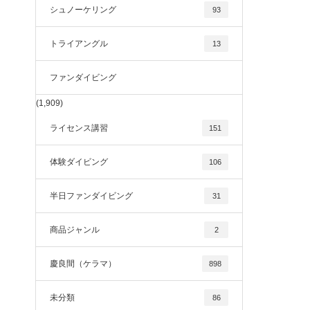
シュノーケリング
93
トライアングル
13
ファンダイビング
(1,909)
ライセンス講習
151
体験ダイビング
106
半日ファンダイビング
31
商品ジャンル
2
慶良間（ケラマ）
898
未分類
86