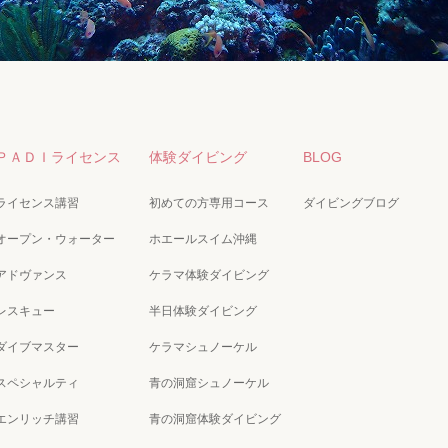
ＰＡＤＩライセンス
体験ダイビング
BLOG
ライセンス講習
初めての方専用コース
ダイビングブログ
オープン・ウォーター
ホエールスイム沖縄
アドヴァンス
ケラマ体験ダイビング
レスキュー
半日体験ダイビング
ダイブマスター
ケラマシュノーケル
スペシャルティ
青の洞窟シュノーケル
エンリッチ講習
青の洞窟体験ダイビング