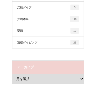
沈船ダイブ
3
沖縄本島
116
粟国
12
遠征ダイビング
29
アーカイブ