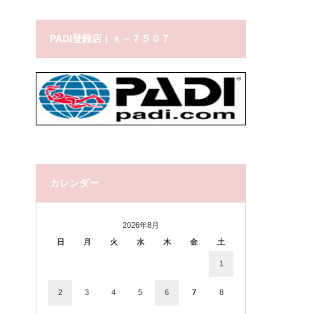
PADI登録店｜ｓ－７５０７
カレンダー
2026年8月
日
月
火
水
木
金
土
1
2
3
4
5
6
7
8