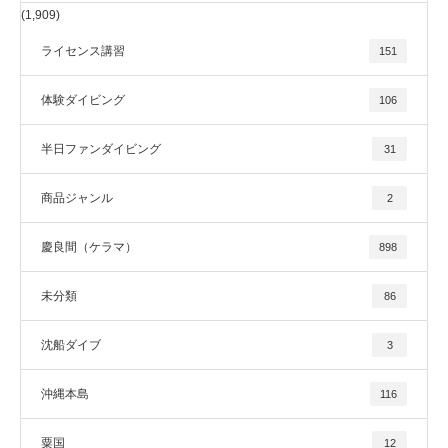
(1,909)
ライセンス講習
151
体験ダイビング
106
半日ファンダイビング
31
商品ジャンル
2
慶良間（ケラマ）
898
未分類
86
沈船ダイブ
3
沖縄本島
116
粟国
12