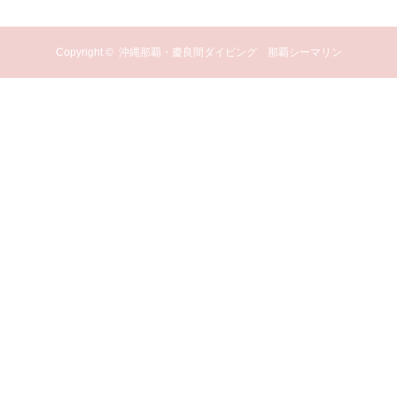
Copyright ©
沖縄那覇・慶良間ダイビング 那覇シーマリン