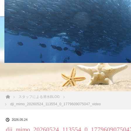
沖縄の海 BLOG
ホーム
スタッフによる潜水BLOG
dji_mimo_20260524_113554_0_1779609075047_video
2026.05.24
dji_mimo_20260524_113554_0_177960907504