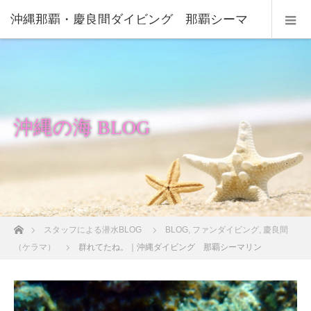
沖縄那覇・慶良間ダイビング 那覇シーマ
リン
沖縄の海 BLOG
ホーム
スタッフによる潜水BLOG
BLOG
,
ファンダイビング
,
慶良間
（ケラマ）
群れてたね。｜沖縄ダイビング 那覇シーマリン