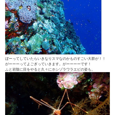
ぼーってしていたらいきなりスマなのかものすごい大群が！！
がーーーってよごぎっていきます。がーーーーです！
ふと岩陰に目をやると久々にホシゾラワラエビの姿も。