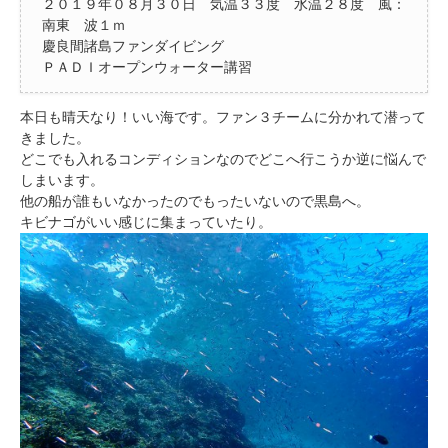
２０１９年０８月３０日 気温３３度 水温２８度 風：
南東 波１ｍ
慶良間諸島ファンダイビング
ＰＡＤＩオープンウォーター講習
本日も晴天なり！いい海です。ファン３チームに分かれて潜って
きました。
どこでも入れるコンディションなのでどこへ行こうか逆に悩んで
しまいます。
他の船が誰もいなかったのでもったいないので黒島へ。
キビナゴがいい感じに集まっていたり。