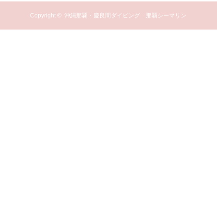
Copyright ©
沖縄那覇・慶良間ダイビング 那覇シーマリン