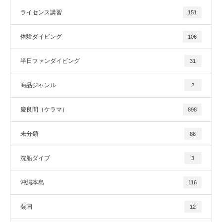
ライセンス講習
151
体験ダイビング
106
半日ファンダイビング
31
商品ジャンル
2
慶良間（ケラマ）
898
未分類
86
沈船ダイブ
3
沖縄本島
116
粟国
12