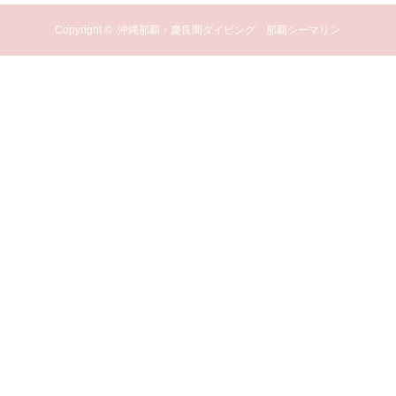
Copyright ©
沖縄那覇・慶良間ダイビング 那覇シーマリン