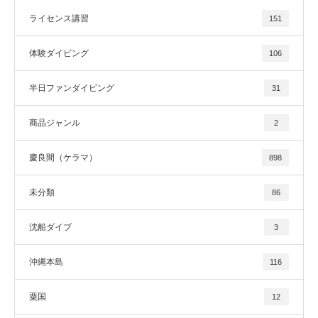
ライセンス講習
151
体験ダイビング
106
半日ファンダイビング
31
商品ジャンル
2
慶良間（ケラマ）
898
未分類
86
沈船ダイブ
3
沖縄本島
116
粟国
12