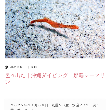
2022.11.6
BLOG
色々出た｜沖縄ダイビング 那覇シーマリ
ン
２０２２年１１月０６日 気温２６度 水温２７℃ 風：