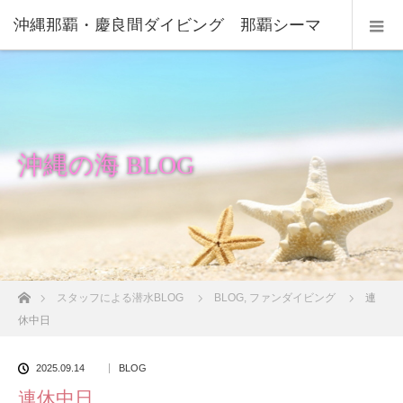
沖縄那覇・慶良間ダイビング 那覇シーマ
リン
沖縄の海 BLOG
ホーム
スタッフによる潜水BLOG
BLOG
,
ファンダイビング
連
休中日
2025.09.14
BLOG
連休中日