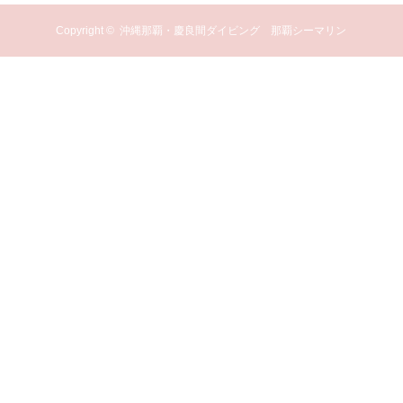
Copyright ©
沖縄那覇・慶良間ダイビング 那覇シーマリン