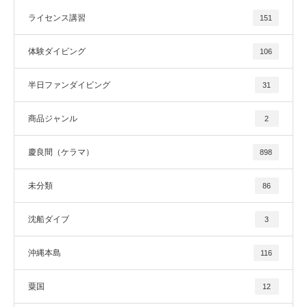
ライセンス講習
151
体験ダイビング
106
半日ファンダイビング
31
商品ジャンル
2
慶良間（ケラマ）
898
未分類
86
沈船ダイブ
3
沖縄本島
116
粟国
12