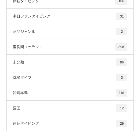
体験ダイビング
106
半日ファンダイビング
31
商品ジャンル
2
慶良間（ケラマ）
898
未分類
86
沈船ダイブ
3
沖縄本島
116
粟国
12
遠征ダイビング
29