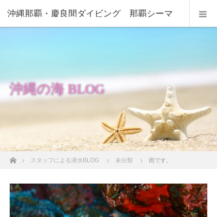
沖縄那覇・慶良間ダイビング 那覇シーマ
リン
沖縄の海 BLOG
ホーム
スタッフによる潜水BLOG
未分類
雨です。