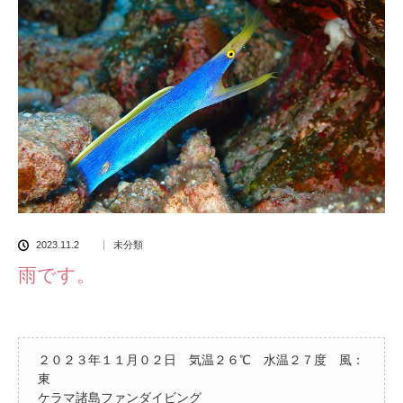
2023.11.2
未分類
雨です。
２０２３年１１月０２日 気温２６℃ 水温２７度 風：
東
ケラマ諸島ファンダイビング