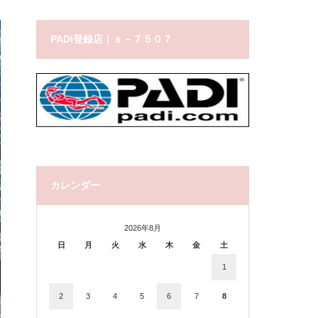
PADI登録店｜ｓ－７５０７
カレンダー
2026年8月
日
月
火
水
木
金
土
1
2
3
4
5
6
7
8