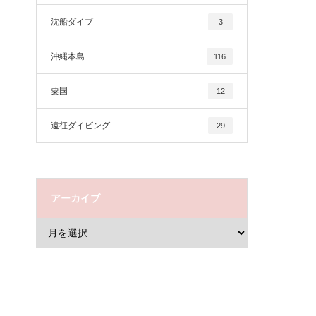
沈船ダイブ
3
沖縄本島
116
粟国
12
遠征ダイビング
29
アーカイブ