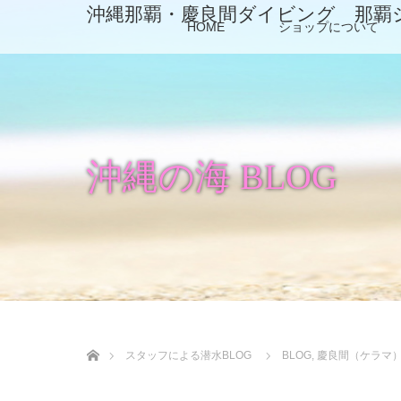
沖縄那覇・慶良間ダイビング 那覇
HOME
ショップについて
沖縄の海 BLOG
ホーム
スタッフによる潜水BLOG
BLOG
,
慶良間（ケラマ