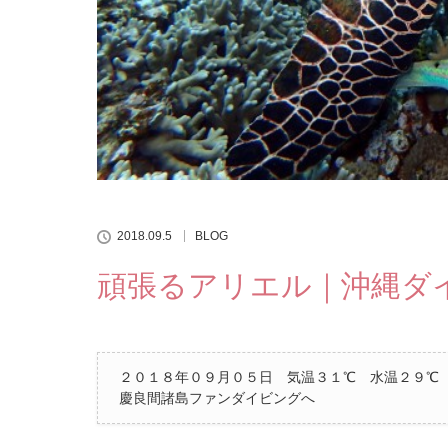
2018.09.5
BLOG
頑張るアリエル｜沖縄ダ
２０１８年０９月０５日 気温３１℃ 水温２９℃
慶良間諸島ファンダイビングへ