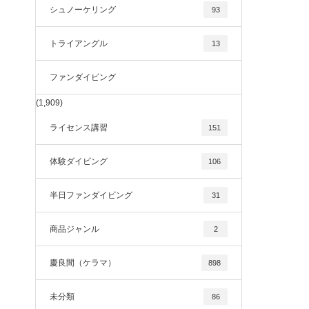
シュノーケリング
93
トライアングル
13
ファンダイビング
(1,909)
ライセンス講習
151
体験ダイビング
106
半日ファンダイビング
31
商品ジャンル
2
慶良間（ケラマ）
898
未分類
86