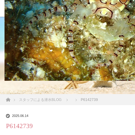
沖縄の海 BLOG
ホーム
スタッフによる潜水BLOG
P6142739
2025.06.14
P6142739