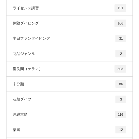
ライセンス講習
151
体験ダイビング
106
半日ファンダイビング
31
商品ジャンル
2
慶良間（ケラマ）
898
未分類
86
沈船ダイブ
3
沖縄本島
116
粟国
12