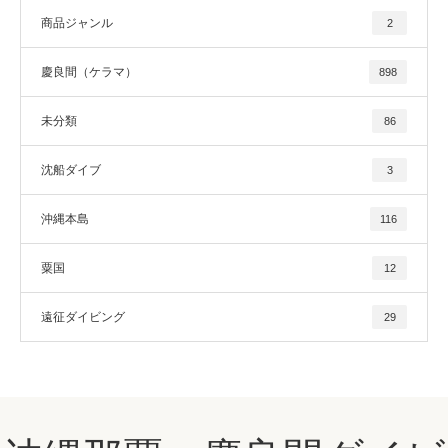
商品ジャンル
2
慶良間（ケラマ）
898
未分類
86
沈船ダイブ
3
沖縄本島
116
粟国
12
遠征ダイビング
29