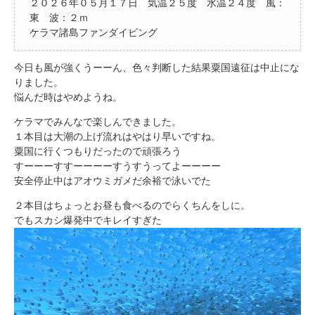
２０２６年０５月１７日 気温２５度 水温２４度 風：
東 波：２ｍ
ケラマ諸島ファンダイビング
今日も風が強くうーーん、色々判断した結果粟国遠征は中止にな
りました。
悩んだ時はやめようね。
ケラマでみんなで楽しんできました。
１本目は大潮の上げ流れはやはり早いですね。
粟国に行くつもりだったので頑張ろう
すーーーすすーーーーすうすうってよーーーー
安全停止中はアオウミガメだ余裕で泳いでた
２本目はちょっとお昼も食べるのでらくちんをしに。
でもスカシ爆発中でキレイすぎた