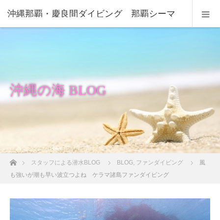
沖縄那覇・慶良間ダイビング 那覇シーマ
リン
沖縄の海 BLOG
ホーム
スタッフによる潜水BLOG
BLOG
,
ファンダイビング
風
も強いが潮も早い波立つよね ケラマ諸島ファンダイビング