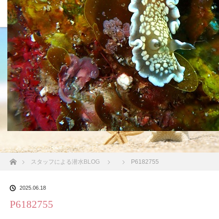
沖縄の海 BLOG
ホーム
スタッフによる潜水BLOG
P6182755
2025.06.18
P6182755