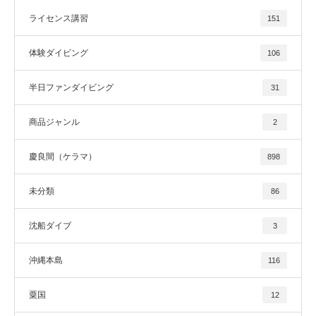
ライセンス講習
151
体験ダイビング
106
半日ファンダイビング
31
商品ジャンル
2
慶良間（ケラマ）
898
未分類
86
沈船ダイブ
3
沖縄本島
116
粟国
12