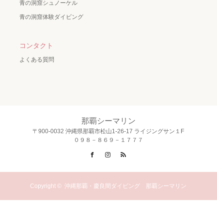
青の洞窟シュノーケル
青の洞窟体験ダイビング
コンタクト
よくある質問
那覇シーマリン
〒900-0032 沖縄県那覇市松山1-26-17 ライジングサン１F
０９８－８６９－１７７７
Facebook
Instagram
RSS
Copyright ©
沖縄那覇・慶良間ダイビング 那覇シーマリン