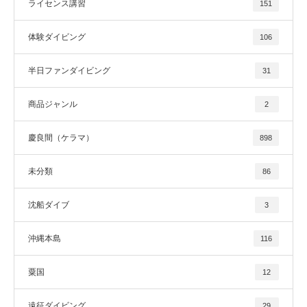
ライセンス講習
151
体験ダイビング
106
半日ファンダイビング
31
商品ジャンル
2
慶良間（ケラマ）
898
未分類
86
沈船ダイブ
3
沖縄本島
116
粟国
12
遠征ダイビング
29