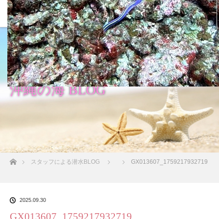
沖縄の海 BLOG
ホーム
スタッフによる潜水BLOG
GX013607_1759217932719
2025.09.30
GX013607_1759217932719