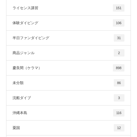
ライセンス講習
151
体験ダイビング
106
半日ファンダイビング
31
商品ジャンル
2
慶良間（ケラマ）
898
未分類
86
沈船ダイブ
3
沖縄本島
116
粟国
12