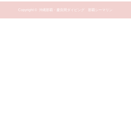
Copyright ©
沖縄那覇・慶良間ダイビング 那覇シーマリン