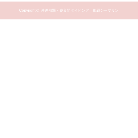
Copyright ©
沖縄那覇・慶良間ダイビング 那覇シーマリン