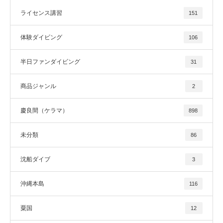
ライセンス講習
151
体験ダイビング
106
半日ファンダイビング
31
商品ジャンル
2
慶良間（ケラマ）
898
未分類
86
沈船ダイブ
3
沖縄本島
116
粟国
12