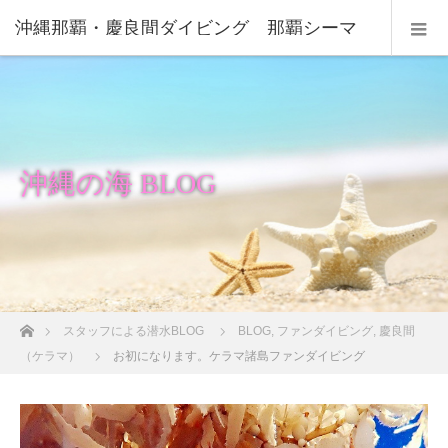
沖縄那覇・慶良間ダイビング 那覇シーマ
リン
沖縄の海 BLOG
ホーム
スタッフによる潜水BLOG
BLOG
,
ファンダイビング
,
慶良間
（ケラマ）
お初になります。ケラマ諸島ファンダイビング