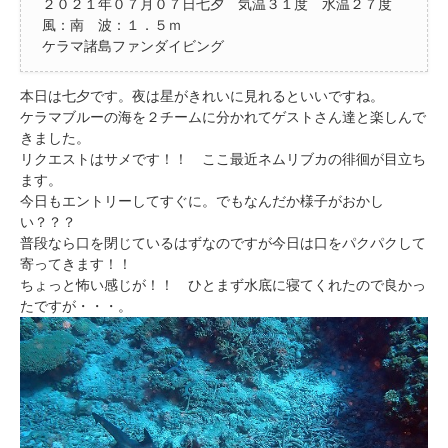
２０２１年０７月０７日七夕 気温３１度 水温２７度
風：南 波：１．５ｍ
ケラマ諸島ファンダイビング
本日は七夕です。夜は星がきれいに見れるといいですね。
ケラマブルーの海を２チームに分かれてゲストさん達と楽しんで
きました。
リクエストはサメです！！ ここ最近ネムリブカの徘徊が目立ち
ます。
今日もエントリーしてすぐに。でもなんだか様子がおかし
い？？？
普段なら口を閉じているはずなのですが今日は口をパクパクして
寄ってきます！！
ちょっと怖い感じが！！ ひとまず水底に寝てくれたので良かっ
たですが・・・。