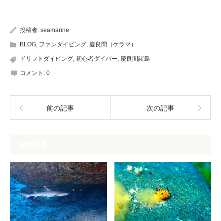
投稿者:
seamarine
BLOG
,
ファンダイビング
,
慶良間（ケラマ）
ドリフトダイビング
,
初心者ダイバー
,
慶良間諸島
コメント:
0
前の記事
次の記事
関連記事