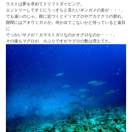
ラストは夢を求めてドリフトダイビング。
エントリーしてすぐにうっすらと見たいギンガメの姿が・・・。
でも遠いのじゃ。根に近づくとイソマグロやアカククリの群れ。
隙間にはアオウミガメが。何か出てこないかと待っていると遠目
に
でっかいサメが！カマストガリなのかオグロなのか・・・。
その後もマグロが。小ぶりですがマグロの数は増えてた。