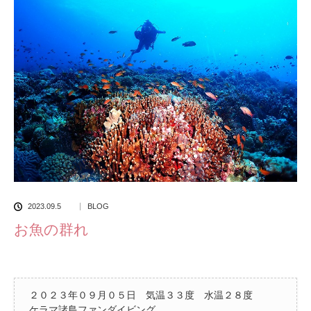
2023.09.5
BLOG
お魚の群れ
２０２３年０９月０５日 気温３３度 水温２８度
ケラマ諸島ファンダイビング