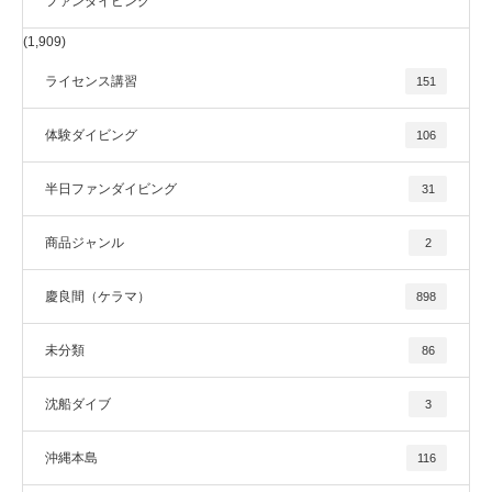
ファンダイビング
(1,909)
ライセンス講習
151
体験ダイビング
106
半日ファンダイビング
31
商品ジャンル
2
慶良間（ケラマ）
898
未分類
86
沈船ダイブ
3
沖縄本島
116