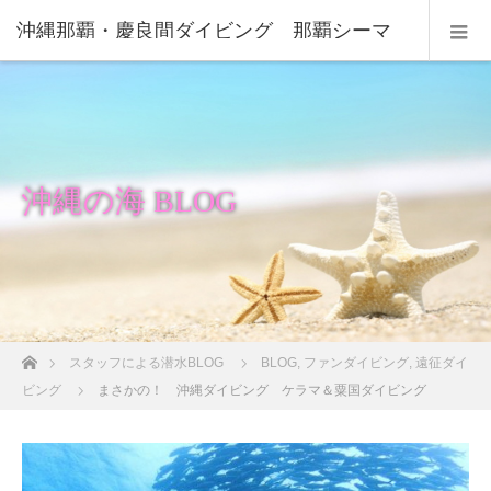
沖縄那覇・慶良間ダイビング 那覇シーマ
リン
沖縄の海 BLOG
ホーム
スタッフによる潜水BLOG
BLOG
,
ファンダイビング
,
遠征ダイ
ビング
まさかの！ 沖縄ダイビング ケラマ＆粟国ダイビング