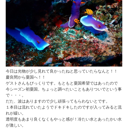
今日は光物が少し見れて良かったねと思っていたらなんと！！
慶良間から粟国へ！！
ゲストさんもびっくりです。もともと粟国希望ではあったので
今シーズン初粟国。ちょっと調べたいこともありついでという事
で・・・。
だた、波はありますので少し頑張ってもらわないとです。
１本目は流れていたようでドキドキしたのですが入ってみると流
れが緩い。
透明度もあまり良くなくもやっと感が！冷たい水とあったかい水
が激しい。