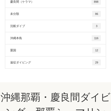
慶良間（ケラマ）
898
未分類
86
沈船ダイブ
3
沖縄本島
116
粟国
12
遠征ダイビング
29
沖縄那覇・慶良間ダイビ