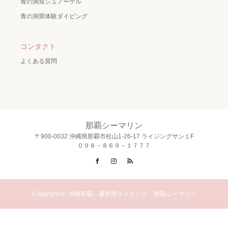
青の洞窟シュノーケル
青の洞窟体験ダイビング
コンタクト
よくある質問
那覇シーマリン
〒900-0032 沖縄県那覇市松山1-26-17 ライジングサン１F
０９８－８６９－１７７７
Facebook
Instagram
RSS
Copyright ©
沖縄那覇・慶良間ダイビング 那覇シーマリン