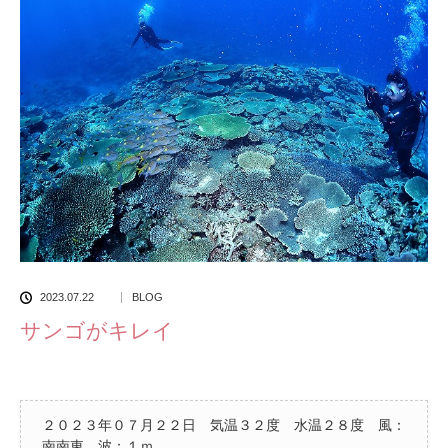
2023.07.22
BLOG
サンゴがキレイ
２０２３年０７月２２日 気温３２度 水温２８度 風：
南南東 波：１ｍ