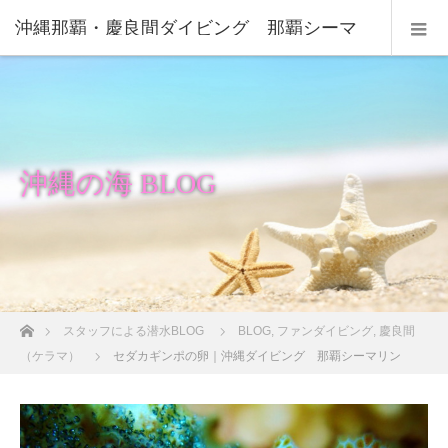
沖縄那覇・慶良間ダイビング 那覇シーマ
リン
沖縄の海 BLOG
ホーム
スタッフによる潜水BLOG
BLOG
,
ファンダイビング
,
慶良間
（ケラマ）
セダカギンポの卵｜沖縄ダイビング 那覇シーマリン