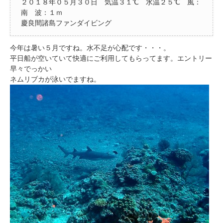
２０１８年０５月３０日 気温３１℃ 水温２５℃ 風：
南 波：１ｍ
慶良間諸島ファンダイビング
今年は暑い５月ですね。水不足が心配です・・・。
平日船が空いていて快適にご利用してもらってます。エントリー
早々でっかい
ネムリブカが泳いでますね。