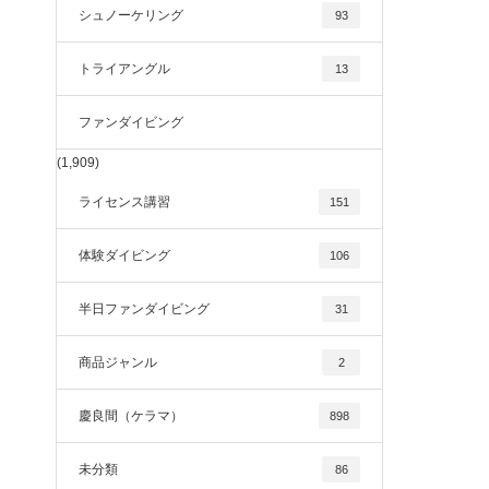
シュノーケリング
93
トライアングル
13
ファンダイビング
(1,909)
ライセンス講習
151
体験ダイビング
106
半日ファンダイビング
31
商品ジャンル
2
慶良間（ケラマ）
898
未分類
86