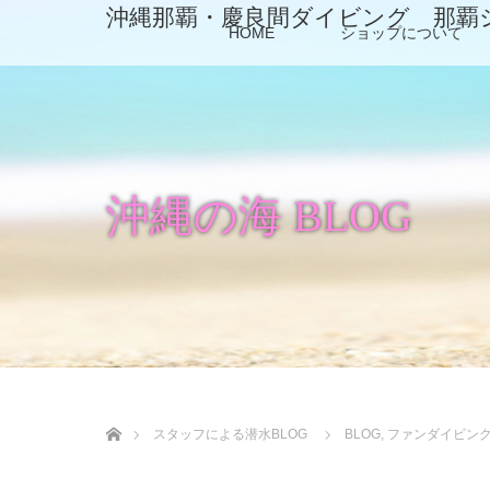
沖縄那覇・慶良間ダイビング 那覇
HOME
ショップについて
沖縄の海 BLOG
ホーム
スタッフによる潜水BLOG
BLOG
,
ファンダイビン