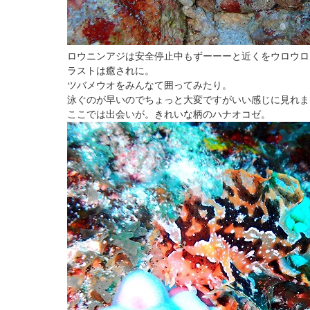
ロウニンアジは安全停止中もずーーーと近くをウロウロ
ラストは癒されに。
ツバメウオをみんなて囲ってみたり。
泳ぐのが早いのでちょっと大変ですがいい感じに見れま
ここでは出会いが。きれいな柄のハナオコゼ。