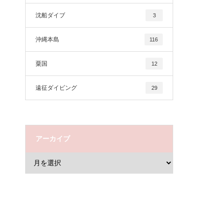
沈船ダイブ
3
沖縄本島
116
粟国
12
遠征ダイビング
29
アーカイブ