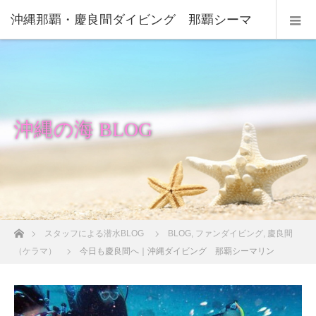
沖縄那覇・慶良間ダイビング 那覇シーマ
リン
沖縄の海 BLOG
ホーム
スタッフによる潜水BLOG
BLOG
,
ファンダイビング
,
慶良間
（ケラマ）
今日も慶良間へ｜沖縄ダイビング 那覇シーマリン