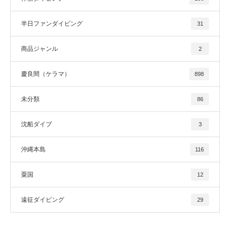
半日ファンダイビング
31
商品ジャンル
2
慶良間（ケラマ）
898
未分類
86
沈船ダイブ
3
沖縄本島
116
粟国
12
遠征ダイビング
29