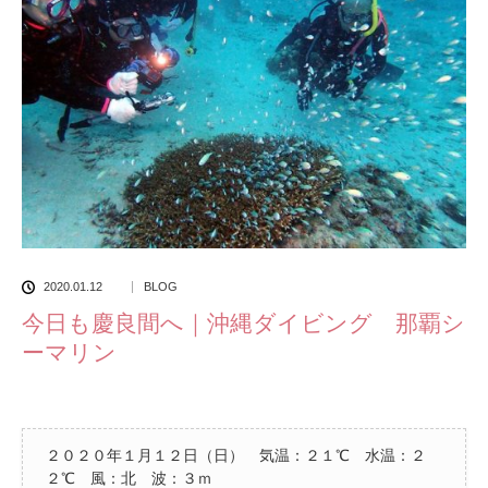
2020.01.12
BLOG
今日も慶良間へ｜沖縄ダイビング 那覇シ
ーマリン
２０２０年１月１２日（日） 気温：２１℃ 水温：２
２℃ 風：北 波：３ｍ