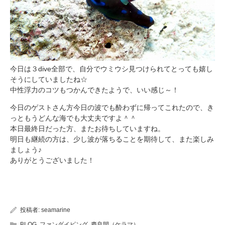
今日は３dive全部で、自分でウミウシ見つけられてとっても嬉し
そうにしていましたね☆
中性浮力のコツもつかんできたようで、いい感じ～！
今日のゲストさん方今日の波でも酔わずに帰ってこれたので、き
っともうどんな海でも大丈夫ですよ＾＾
本日最終日だった方、またお待ちしていますね。
明日も継続の方は、少し波が落ちることを期待して、また楽しみ
ましょう♪
ありがとうございました！
投稿者:
seamarine
BLOG
,
ファンダイビング
,
慶良間（ケラマ）