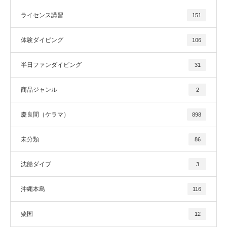
ライセンス講習
151
体験ダイビング
106
半日ファンダイビング
31
商品ジャンル
2
慶良間（ケラマ）
898
未分類
86
沈船ダイブ
3
沖縄本島
116
粟国
12