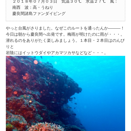
２０１８年０７月０３日 気温３０℃ 水温２７℃ 風：
南西 波：高・うねり
慶良間諸島ファンダイビング
やっと台風がさりました。なぜこのルートを通ったんか―――！
今日は朝から慶良間へ出発です。梅雨が明けたのに雨が・・・。
潜れるのをありがたく楽しみましょう。１本目・２本目はのんび
りと
岩陰にはイットウダイやアカマツカサなどなど・・・。