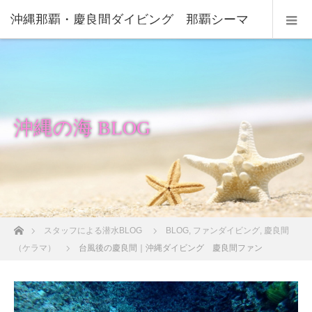
沖縄那覇・慶良間ダイビング 那覇シーマ
リン
沖縄の海 BLOG
ホーム
スタッフによる潜水BLOG
BLOG
,
ファンダイビング
,
慶良間
（ケラマ）
台風後の慶良間｜沖縄ダイビング 慶良間ファン