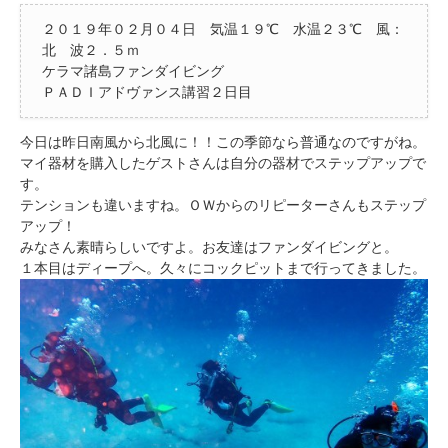
２０１９年０２月０４日 気温１９℃ 水温２３℃ 風：
北 波２．５ｍ
ケラマ諸島ファンダイビング
ＰＡＤＩアドヴァンス講習２日目
今日は昨日南風から北風に！！この季節なら普通なのですがね。
マイ器材を購入したゲストさんは自分の器材でステップアップで
す。
テンションも違いますね。ＯＷからのリピーターさんもステップ
アップ！
みなさん素晴らしいですよ。お友達はファンダイビングと。
１本目はディープへ。久々にコックピットまで行ってきました。