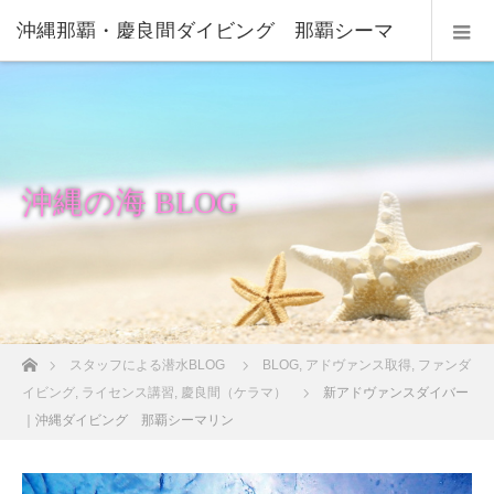
沖縄那覇・慶良間ダイビング 那覇シーマ
リン
沖縄の海 BLOG
ホーム
スタッフによる潜水BLOG
BLOG
,
アドヴァンス取得
,
ファンダ
イビング
,
ライセンス講習
,
慶良間（ケラマ）
新アドヴァンスダイバー
｜沖縄ダイビング 那覇シーマリン