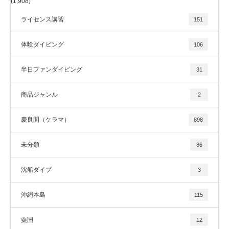
(1,908)
ライセンス講習
151
体験ダイビング
106
半日ファンダイビング
31
商品ジャンル
2
慶良間（ケラマ）
898
未分類
86
沈船ダイブ
3
沖縄本島
115
粟国
12