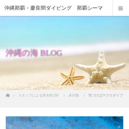
沖縄那覇・慶良間ダイビング 那覇シーマ
リン
沖縄の海 BLOG
ホーム
スタッフによる潜水BLOG
未分類
気づけばマクロダイブ