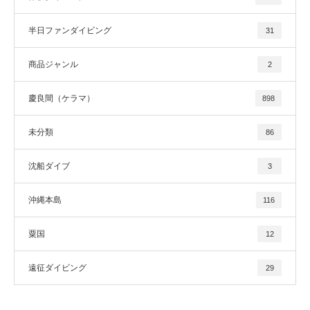
半日ファンダイビング
31
商品ジャンル
2
慶良間（ケラマ）
898
未分類
86
沈船ダイブ
3
沖縄本島
116
粟国
12
遠征ダイビング
29