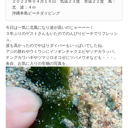
２０２２年０４月１６日 気温２３度 水温２２度 風：
北 波：４ｍ
沖縄本島ビーチダイビング
今日は一気に北風になり波が高いのじゃーーー！
３年ぶりのゲストさんもいたのでのんびりビーチでリフレッシ
ュ。
波も高かったのでやはりダイバーもいっぱいでしたね。
アジの群れやウミウシにイソギンチャクエビやソデカラッパ。
テングカワハギやツマジロオコゼにツバメウオなども・・・。
各自、お気に入りの生物の写真を。