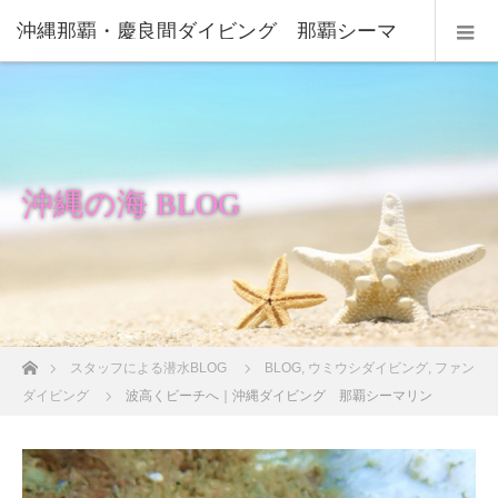
沖縄那覇・慶良間ダイビング 那覇シーマ
リン
沖縄の海 BLOG
ホーム
スタッフによる潜水BLOG
BLOG
,
ウミウシダイビング
,
ファン
ダイビング
波高くビーチへ｜沖縄ダイビング 那覇シーマリン