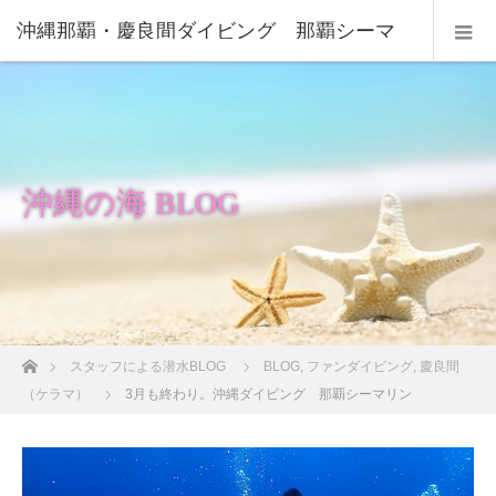
沖縄那覇・慶良間ダイビング 那覇シーマ
リン
沖縄の海 BLOG
ホーム
スタッフによる潜水BLOG
BLOG
,
ファンダイビング
,
慶良間
（ケラマ）
3月も終わり。沖縄ダイビング 那覇シーマリン