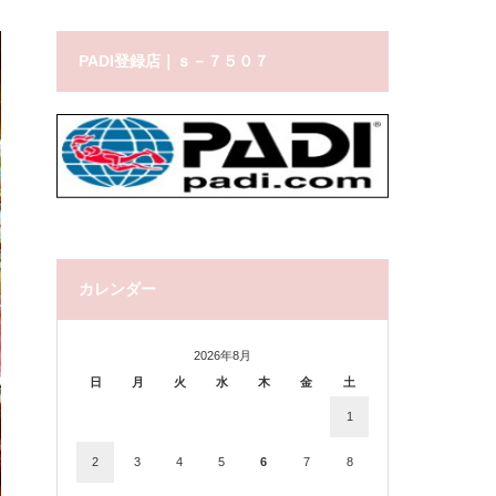
PADI登録店｜ｓ－７５０７
カレンダー
2026年8月
日
月
火
水
木
金
土
1
2
3
4
5
6
7
8