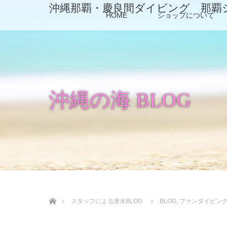
沖縄那覇・慶良間ダイビング 那覇
HOME
ショップについて
沖縄の海 BLOG
ホーム
スタッフによる潜水BLOG
BLOG
,
ファンダイビン