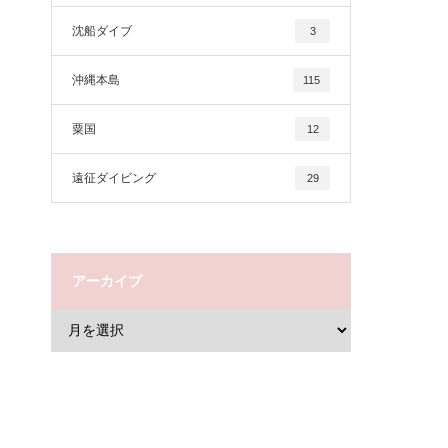
沈船ダイブ
3
沖縄本島
115
粟国
12
遠征ダイビング
29
アーカイブ