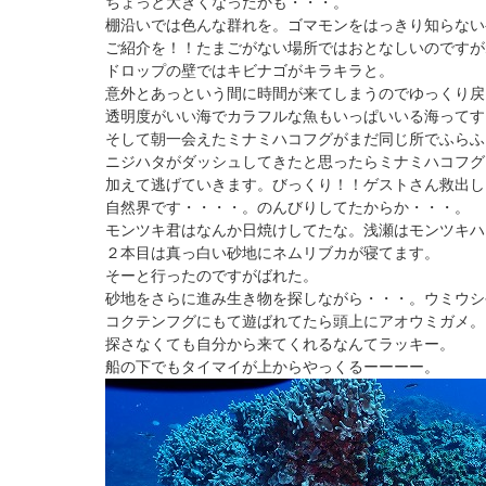
ちょっと大きくなったかも・・・。
棚沿いでは色んな群れを。ゴマモンをはっきり知らない
ご紹介を！！たまごがない場所ではおとなしいのですが
ドロップの壁ではキビナゴがキラキラと。
意外とあっという間に時間が来てしまうのでゆっくり戻
透明度がいい海でカラフルな魚もいっぱいいる海ってす
そして朝一会えたミナミハコフグがまだ同じ所でふらふ
ニジハタがダッシュしてきたと思ったらミナミハコフグ
加えて逃げていきます。びっくり！！ゲストさん救出し
自然界です・・・・。のんびりしてたからか・・・。
モンツキ君はなんか日焼けしてたな。浅瀬はモンツキハ
２本目は真っ白い砂地にネムリブカが寝てます。
そーと行ったのですがばれた。
砂地をさらに進み生き物を探しながら・・・。ウミウシ
コクテンフグにもて遊ばれてたら頭上にアオウミガメ。
探さなくても自分から来てくれるなんてラッキー。
船の下でもタイマイが上からやっくるーーーー。