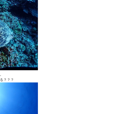
。
る？？？