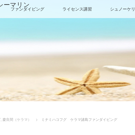
シーマリン
ファンダイビング
ライセンス講習
シュノーケ
グ
,
慶良間（ケラマ）
ミナミハコフグ ケラマ諸島ファンダイビング