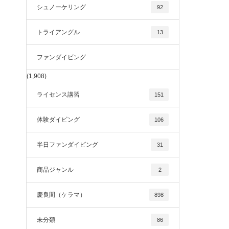
シュノーケリング
92
トライアングル
13
ファンダイビング
(1,908)
ライセンス講習
151
体験ダイビング
106
半日ファンダイビング
31
商品ジャンル
2
慶良間（ケラマ）
898
未分類
86